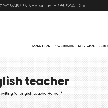
X-7 PATIBAMBA BAJA – Abancay – SIGUENOS:
SOTROS
PROGRAMAS
SERVICIOS
EGRESADOS
BOLSA DE TRAB
NOSOTROS
PROGRAMAS
SERVICIOS
EGRE
glish teacher
writing for english teacher
Home
/