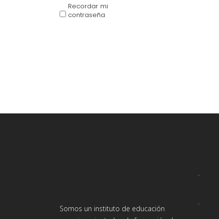
Recordar mi
contraseña
.
.
Somos un instituto de educación