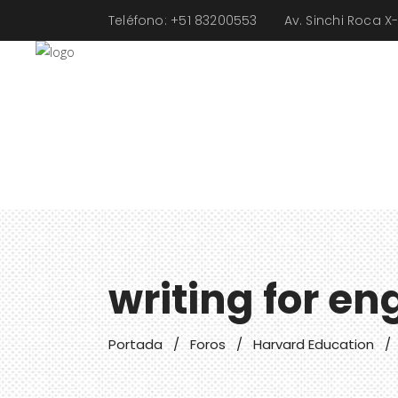
Teléfono: +51
83200553
Av. Sinchi Roca 
NO
writing for en
Portada
/
Foros
/
Harvard Education
/