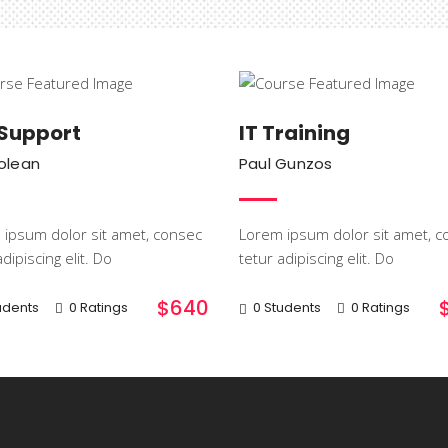
IT & Software
IT & Softwa
 Support
IT Training
Colean
Paul Gunzos
ipsum dolor sit amet, consec
Lorem ipsum dolor sit amet, c
dipiscing elit. Do
tetur adipiscing elit. Do
$640
udents
0 Ratings
0 Students
0 Ratings