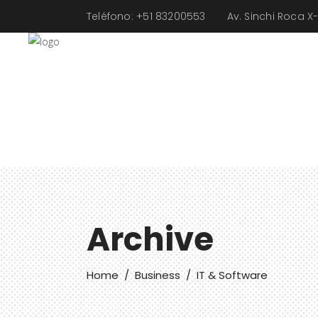
Teléfono: +51
83200553
Av. Sinchi Roca 
NO
Archive
Home
/
Business
/
IT & Software