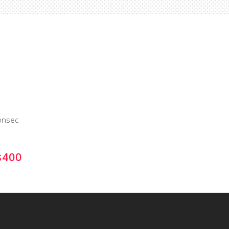
re
onsec
$400