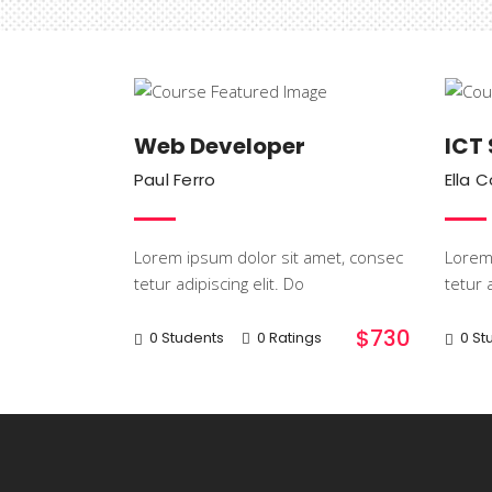
IT & Software
Web Developer
ICT
Paul Ferro
Ella 
Lorem ipsum dolor sit amet, consec
Lorem 
tetur adipiscing elit. Do
tetur a
$730
0 Students
0 Ratings
0 St